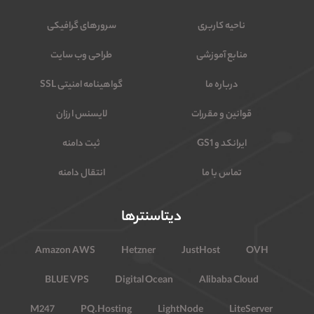
ناحیه کاربری
سرورهای گرافیکی
منابع آموزشی
طراحی وب سایت
درباره ما
گواهینامه امنیتی SSL
قوانین و مقررات
لایسنس ارزان
ایرانکد و GS1
ثبت دامنه
تماس با ما
انتقال دامنه
دیتاسنترها
Amazon AWS
Hetzner
JustHost
OVH
BLUE VPS
Digital Ocean
Alibaba Cloud
M247
PQ.Hosting
LightNode
LiteServer