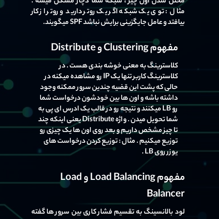
مختل شدن اون چیز ، شبکه شما دچار مشکل میشه .
مثال : توی یک شبکه اگر یک روتر دارید و روتر از کار
بیافتد و عامل جایگزینی برایش نباشد SPF میگویند.
مفهوم Clustering و Distribute
کلاسترینگ به معنی خوشه بندی هست . در
کلاسترینگ کاربر تنها یک IP رو مشاهده میکنه در
حالی که پشت این قضیه چندین سرور ممکنه وجود
داشته باشه و اون ها بین خودشون درخواست شما
رو LB میکنند و نتیجه رو در قالب یک ادرس ای پی به
شما تحویل میدن . واژه Distribute یعنی اینکه چند
تا چیز مشخص داریم و بعد روی اون ها یک چیزی رو
توزیع میکنیم . مثال : توزیع کردن درخواست های
یوزر روی LB .
مفهوم Load Balancing و Load
Balancer
لود بالانسینگ به تقسیم فشار کاری بین سرور ها گفته