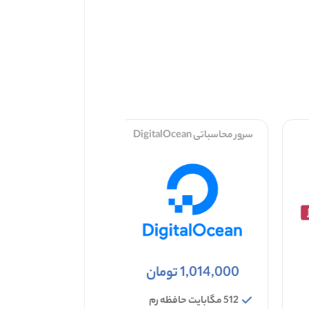
سرور محاسباتی DigitalOcean
سرور ابری Linode
1,014,000 تومان
1,399,000 تومان
512 مگابایت حافظه رم
1 گیگابایت حافظه رم