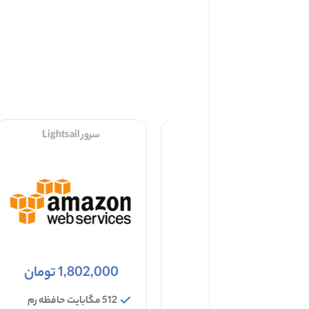
سرور SWAS
سرور Lightsail
1,484,000 تومان
1,802,000 تومان
۵۱۲ مگابایت حافظه رم
512 مگابایت حافظه رم