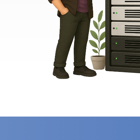
رور اختصاصی
سرور محاسباتی