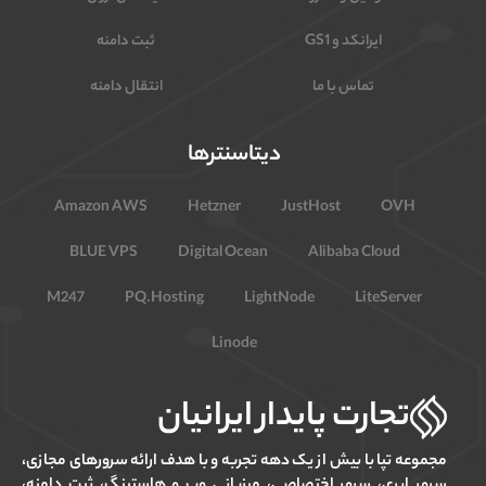
ایرانکد و GS1
ثبت دامنه
تماس با ما
انتقال دامنه
دیتاسنترها
Amazon AWS
Hetzner
JustHost
OVH
BLUE VPS
Digital Ocean
Alibaba Cloud
M247
PQ.Hosting
LightNode
LiteServer
Linode
تجارت پایدار ایرانیان
مجموعه تپا با بیش از یک دهه تجربه و با هدف ارائه سرورهای مجازی،
سرور ابری، سرور اختصاصی، میزبانی وب و هاستینگ، ثبت دامنه،