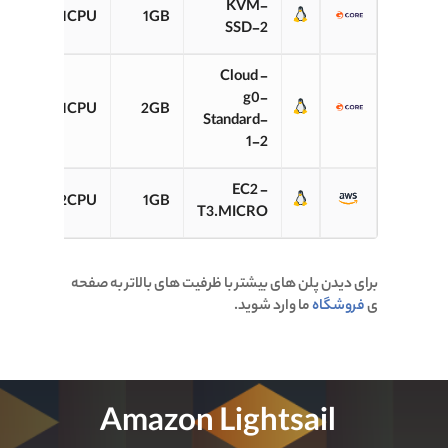
30GB
KVM-
1CPU
1GB
SSD
SSD-2
Cloud -
5GB
g0-
1CPU
2GB
SSD
Standard-
1-2
30GB
EC2 -
2CPU
1GB
VMe
T3.MICRO
برای دیدن پلن های بیشتر با ظرفیت های بالاتر به صفحه
ی
فروشگاه
ما وارد شوید.
Amazon Lightsail