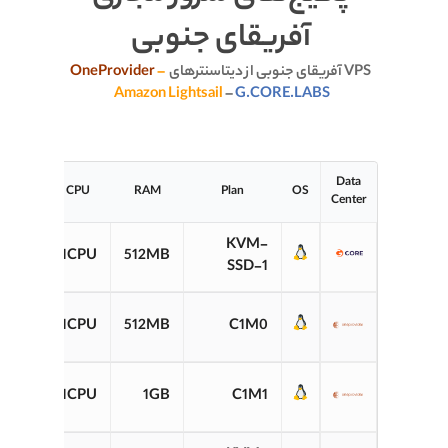
آفریقای جنوبی
VPS آفریقای جنوبی از دیتاسنترهای
–
OneProvider
Amazon Lightsail
–
G.CORE.LABS
Data
torage
CPU
RAM
Plan
OS
Center
20GB
KVM-
1CPU
512MB
SSD
SSD-1
10GB
1CPU
512MB
C1M0
SSD
30GB
1CPU
1GB
C1M1
SSD