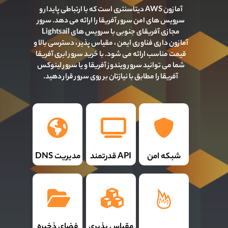
آمازون AWS دیتاسنتری است که با ارتباطی پایدار و
سرویس های امن سرور آفریقا را ارائه می دهد. سرور
مجازی آفریقای جنوبی با سرویس های Lightsail
آمازون داری فناوری ایمن ، مقیاس پذیر ، دسترسی بالا و
قیمت مناسب ارائه می شود. با خرید سرور ابری آفریقا
شما می توانید سرور ویندوز آفریقا و یا سرور لینوکس
آفریقا را مطابق با نیازتان بر روی سرور قرار دهید.
شبکه امن
API قدرتمند
مدیریت DNS
مقیاس پذیری
فضای ذخیره