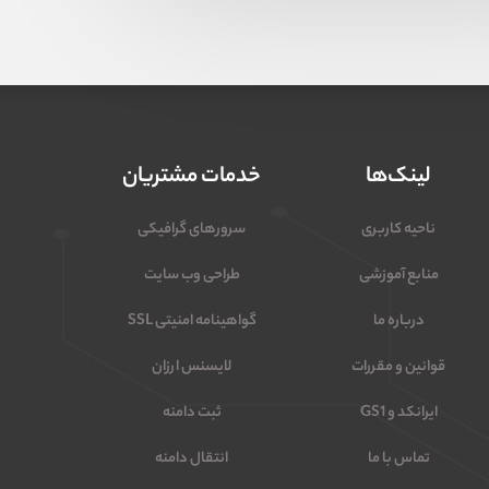
لینک‌ها
خدمات مشتریان
ناحیه کاربری
سرورهای گرافیکی
منابع آموزشی
طراحی وب سایت
درباره ما
گواهینامه امنیتی SSL
قوانین و مقررات
لایسنس ارزان
ایرانکد و GS1
ثبت دامنه
تماس با ما
انتقال دامنه