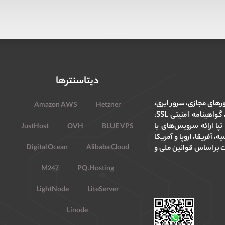
دیتاسنترها
ورهای مجازی، سرور ابری،
Amazon AWS
Hetzner
سرور اختصاصی، میزبانی وب و هاستینگ، ثبت دامنه، گواهینامه امنیتی SSL،
۱ آغاز نمود. هدف تپا ارائه سرویس‌های با
JustHost
OVH
BLUE VPS
، آفریقا، اروپا و آمریکا
Digital Ocean
Alibaba Cloud
ت بر اساس قوانین ملی و
M247
PQ.Hosting
LightNode
LiteServer
Linode