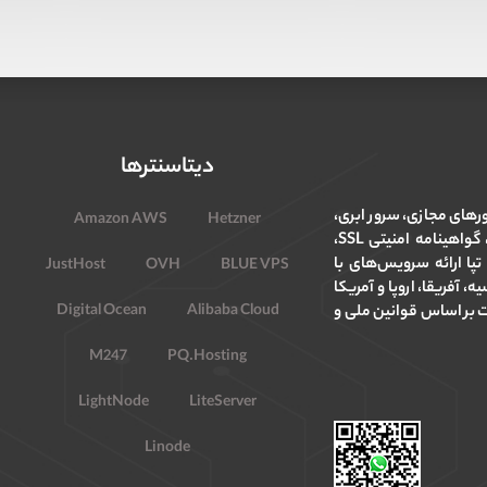
دیتاسنترها
ورهای مجازی، سرور ابری،
Amazon AWS
Hetzner
سرور اختصاصی، میزبانی وب و هاستینگ، ثبت دامنه، گواهینامه امنیتی SSL،
۱ آغاز نمود. هدف تپا ارائه سرویس‌های با
JustHost
OVH
BLUE VPS
، آفریقا، اروپا و آمریکا
Digital Ocean
Alibaba Cloud
ت بر اساس قوانین ملی و
M247
PQ.Hosting
LightNode
LiteServer
Linode