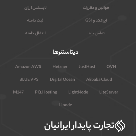
قوانین و مقررات
لایسنس ارزان
ایرانکد و GS1
ثبت دامنه
تماس با ما
انتقال دامنه
دیتاسنترها
Amazon AWS
Hetzner
JustHost
OVH
BLUE VPS
Digital Ocean
Alibaba Cloud
M247
PQ.Hosting
LightNode
LiteServer
Linode
تجارت پایدار ایرانیان