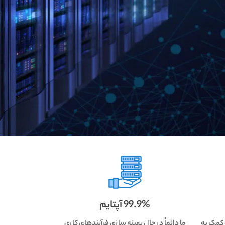
99.9% آپتایم
 کمک به
ما دائماً در حال بهینه سازی فرآیندهای کاری