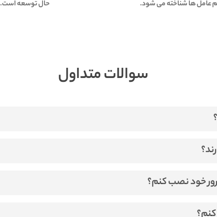
م عامل ها شناخته می شود.
حال توسعه است.
سوالات متداول
دشان استفاده میکنند مانند KVM , VMware و … .
رند؟
تان از ما سفارش دهید.
 سرور خود نصب کنم؟
م افزاری را نصب کنید.
 کنم؟