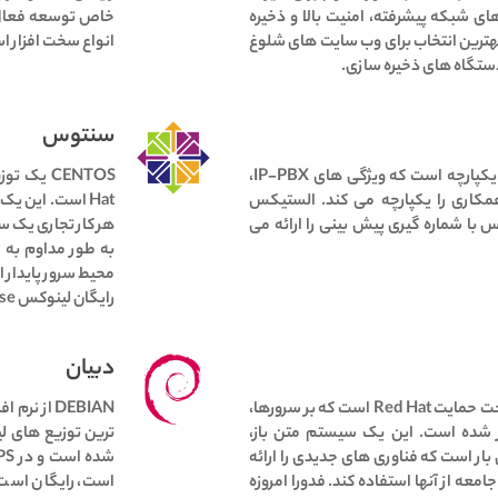
ی شبکه پیشرفته، امنیت بالا و ذخیره
خاص توسعه فعال ت
هترین انتخاب برای وب سایت های شلوغ
انواع سخت افزار ا
دستگاه های ذخیره سازی.
سنتوس
Elastix یک نرم افزار سرور ارتباطات یکپارچه است که ویژگی های IP-PBX،
کاری را یکپارچه می کند.
الستیکس
Hat است.
این یک 
اس با شماره گیری پیش بینی را ارائه می
هر کار تجاری یک سر
محیط سرور پایدار ا
رایگان لینوکس Red Hat Enterprise است.
دبیان
FEDORA یکی دیگر از توزیع‌های تحت حمایت Red Hat است که بر سرورها،
DEBIAN از نرم افزار رایگان و متن باز تشکیل شده است.
ز شده است.
این یک سیستم متن باز،
ترین توزیع های ل
 بار است که فناوری های جدیدی را ارائه
شده است و در VPS محبوب است.
امعه از آنها استفاده کند.
فدورا امروزه
است، رایگان است 