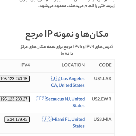
زیرساختی را انجام می‌دهند، محدود می‌شود.
مکان‌ها و نمونه IP مرجع
آدرس‌های IPv4 و IPv6 مرجع برای همه مکان‌های مرکز
داده ما
IPV4
LOCATION
CODE
🇺🇸
Los Angeles
US1.LAX
195.123.240.15
CA, United States
🇺🇸
Secaucus NJ, United
US2.EWR
195.123.233.27
States
🇺🇸
Miami FL, United
US3.MIA
5.34.179.43
States