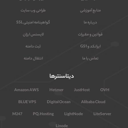
منابع آموزشی
طراحی وب سایت
درباره ما
گواهینامه امنیتی SSL
قوانین و مقررات
لایسنس ارزان
ایرانکد و GS1
ثبت دامنه
تماس با ما
انتقال دامنه
دیتاسنترها
Amazon AWS
Hetzner
JustHost
OVH
BLUE VPS
Digital Ocean
Alibaba Cloud
M247
PQ.Hosting
LightNode
LiteServer
Linode