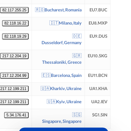
🇷🇴
Bucharest, Romania
EU7.BUC
82.117.255.25
🇮🇹
Milano, Italy
EU8.MXP
82.118.16.22
🇩🇪
EU9.DUS
82.118.19.29
Dusseldorf, Germany
🇬🇷
EU10.SKG
217.12.204.19
Thessaloniki, Greece
🇪🇸
Barcelona, Spain
EU11.BCN
217.12.204.99
🇺🇦
Kharkiv, Ukraine
UA1.KHA
217.12.199.211
🇺🇦
Kyiv, Ukraine
UA2.IEV
217.12.199.211
🇸🇬
SG1.SIN
5.34.176.41
Singapore, Singapore