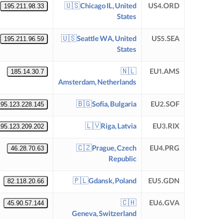
🇺🇸
Chicago IL, United
US4.ORD
195.211.98.33
States
🇺🇸
Seattle WA, United
US5.SEA
195.211.96.59
States
🇳🇱
EU1.AMS
185.14.30.7
Amsterdam, Netherlands
🇧🇬
Sofia, Bulgaria
EU2.SOF
195.123.228.145
🇱🇻
Riga, Latvia
EU3.RIX
195.123.209.202
🇨🇿
Prague, Czech
EU4.PRG
46.28.70.63
Republic
🇵🇱
Gdansk, Poland
EU5.GDN
82.118.20.66
🇨🇭
EU6.GVA
45.90.57.144
Geneva, Switzerland