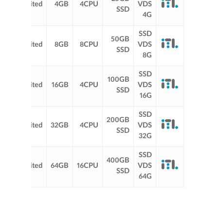
Unlimited
4GB
4CPU
VDS
SSD
ت
4G
SSD
0
50GB
Unlimited
8GB
8CPU
VDS
SSD
ت
8G
SSD
0
100GB
Unlimited
16GB
4CPU
VDS
SSD
ت
16G
SSD
0
200GB
Unlimited
32GB
4CPU
VDS
SSD
ت
32G
SSD
0
400GB
Unlimited
64GB
16CPU
VDS
SSD
ت
64G