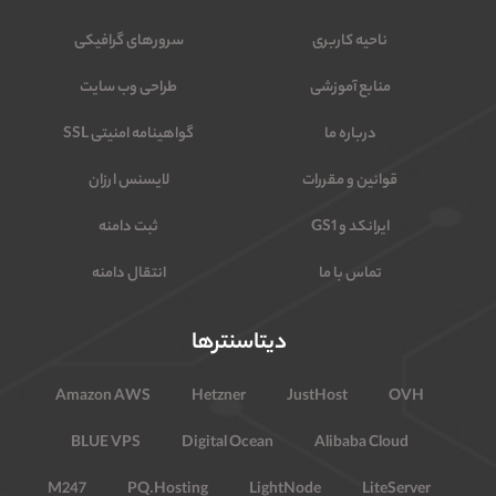
ناحیه کاربری
سرورهای گرافیکی
منابع آموزشی
طراحی وب سایت
درباره ما
گواهینامه امنیتی SSL
قوانین و مقررات
لایسنس ارزان
ایرانکد و GS1
ثبت دامنه
تماس با ما
انتقال دامنه
دیتاسنترها
Amazon AWS
Hetzner
JustHost
OVH
BLUE VPS
Digital Ocean
Alibaba Cloud
M247
PQ.Hosting
LightNode
LiteServer