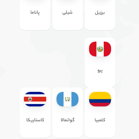
برزیل
شیلی
پاناما
پرو
کلمبیا
گواتمالا
کاستاریکا