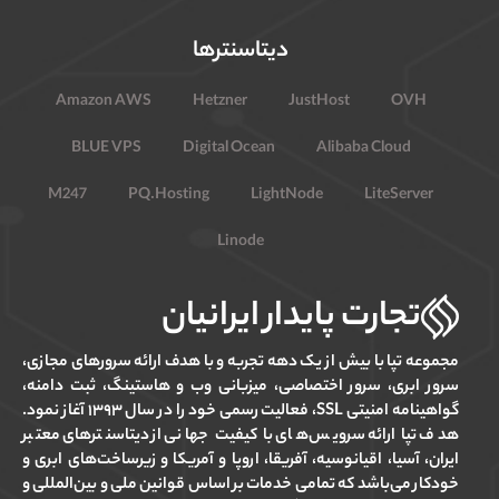
دیتاسنترها
Amazon AWS
Hetzner
JustHost
OVH
BLUE VPS
Digital Ocean
Alibaba Cloud
M247
PQ.Hosting
LightNode
LiteServer
Linode
تجارت پایدار ایرانیان
مجموعه تپا با بیش از یک دهه تجربه و با هدف ارائه سرورهای مجازی،
سرور ابری، سرور اختصاصی، میزبانی وب و هاستینگ، ثبت دامنه،
گواهینامه امنیتی SSL، فعالیت رسمی خود را در سال ۱۳۹۳ آغاز نمود.
هدف تپا ارائه سرویس‌های با کیفیت جهانی از دیتاسنترهای معتبر
ایران، آسیا، اقیانوسیه، آفریقا، اروپا و آمریکا و زیرساخت‌های ابری و
خودکار می‌باشد که تمامی خدمات بر اساس قوانین ملی و بین‌المللی و