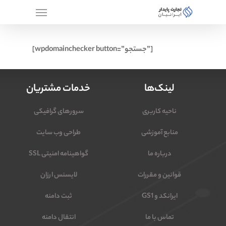
[wpdomainchecker button=”جستجو”]
لینک‌ها
خدمات مشتریان
ناحیه کاربری
سرورهای گرافیکی
منابع آموزشی
طراحی وب سایت
درباره ما
گواهینامه امنیتی SSL
قوانین و مقررات
لایسنس ارزان
ایرانکد و GS1
ثبت دامنه
تماس با ما
انتقال دامنه