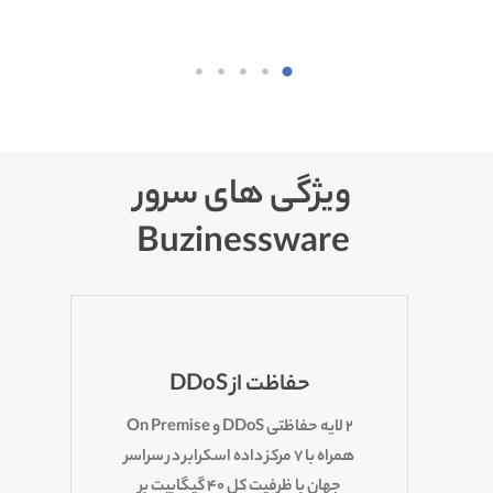
ویژگی های سرور
Buzinessware
حفاظت از DDoS
۲ لایه حفاظتی DDoS و On Premise
همراه با ۷ مرکز داده اسکرابر در سراسر
جهان با ظرفیت کل ۴۰ گیگابیت بر