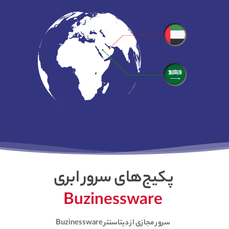
پکیج‌های سرور ابری
Buzinessware
سرور مجازی از دیتاسنتر Buzinessware