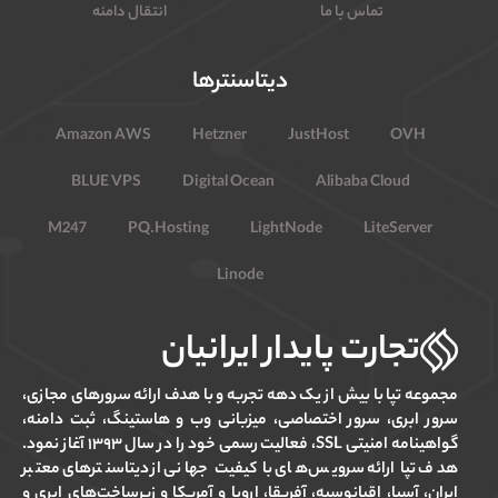
تماس با ما
انتقال دامنه
دیتاسنترها
Amazon AWS
Hetzner
JustHost
OVH
BLUE VPS
Digital Ocean
Alibaba Cloud
M247
PQ.Hosting
LightNode
LiteServer
Linode
تجارت پایدار ایرانیان
مجموعه تپا با بیش از یک دهه تجربه و با هدف ارائه سرورهای مجازی،
سرور ابری، سرور اختصاصی، میزبانی وب و هاستینگ، ثبت دامنه،
گواهینامه امنیتی SSL، فعالیت رسمی خود را در سال ۱۳۹۳ آغاز نمود.
هدف تپا ارائه سرویس‌های با کیفیت جهانی از دیتاسنترهای معتبر
ایران، آسیا، اقیانوسیه، آفریقا، اروپا و آمریکا و زیرساخت‌های ابری و