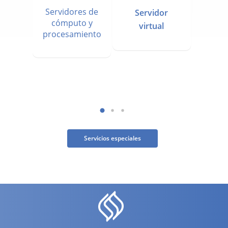
Servidores de
ores
Servidor
cómputo y
dos
virtual
procesamiento
Servicios especiales