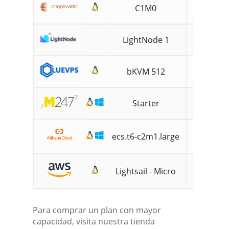
C1M0
512MB
LightNode 1
2GB
bKVM 512
512MB
Starter
1GB
ecs.t6-c2m1.large
2GB
Lightsail - Micro
1GB
Para comprar un plan con mayor
capacidad, visita nuestra tienda