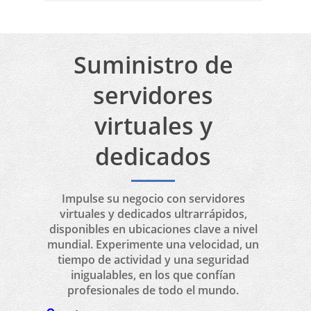
servidores
de juegos. Debes elegir el
Ping from UAE servers to Iran is at
plan que se adapte a tus
least 45 ms.
necesidades.
Suministro de
servidores
virtuales y
dedicados
Impulse su negocio con servidores
virtuales y dedicados ultrarrápidos,
disponibles en ubicaciones clave a nivel
mundial. Experimente una velocidad, un
tiempo de actividad y una seguridad
inigualables, en los que confían
profesionales de todo el mundo.