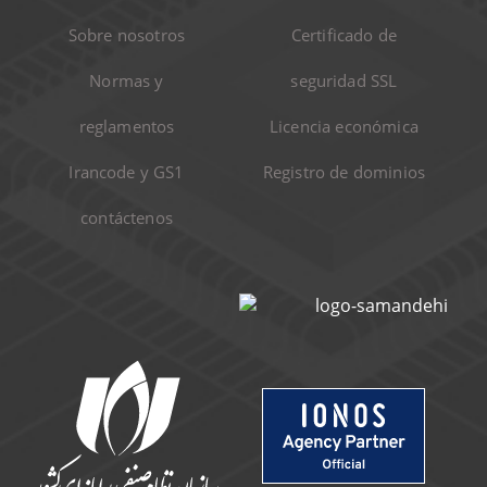
Sobre nosotros
Certificado de
Normas y
seguridad SSL
reglamentos
Licencia económica
Irancode y GS1
Registro de dominios
contáctenos