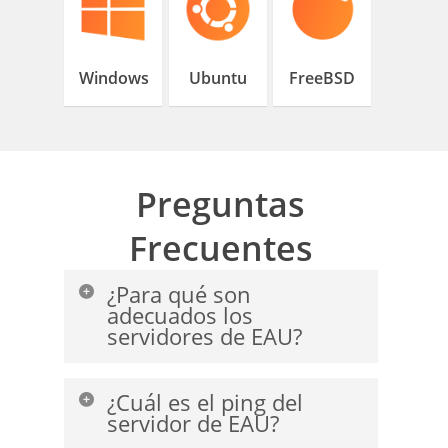
Windows
Ubuntu
FreeBSD
Preguntas
Frecuentes
¿Para qué son
adecuados los
servidores de EAU?
Los usos más importantes del
¿Cuál es el ping del
servidor de EAU son para
PayPal,
servidor de EAU?
Mikrotik, reducción de ping y