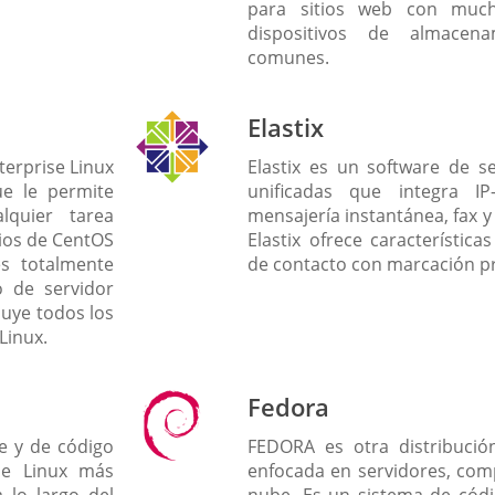
para sitios web con much
dispositivos de almace
comunes.
Elastix
terprise Linux
Elastix es un software de s
ue le permite
unificadas que integra IP-
lquier tarea
mensajería instantánea, fax y
rios de CentOS
Elastix ofrece característic
es totalmente
de contacto con marcación pr
 de servidor
luye todos los
Linux.
Fedora
e y de código
FEDORA es otra distribució
 de Linux más
enfocada en servidores, com
a lo largo del
nube. Es un sistema de códi