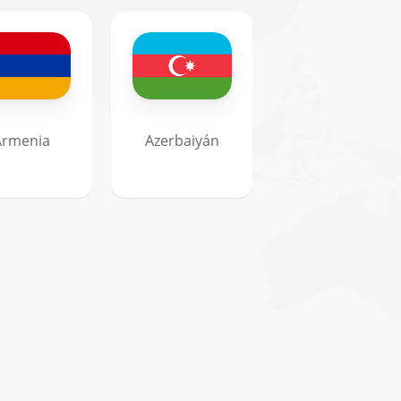
Armenia
Azerbaiyán