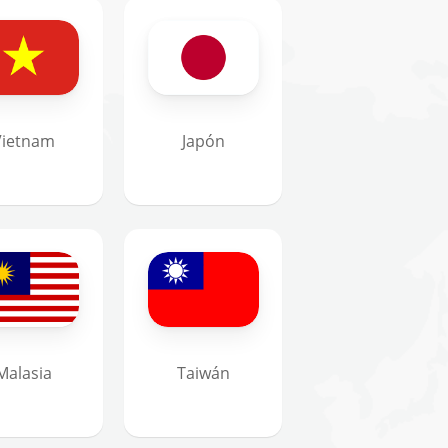
Vietnam
Japón
Malasia
Taiwán