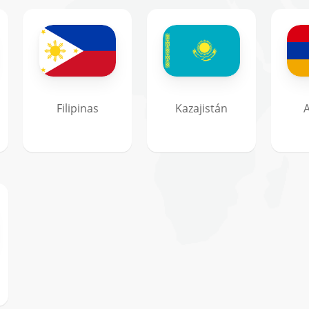
Filipinas
Kazajistán