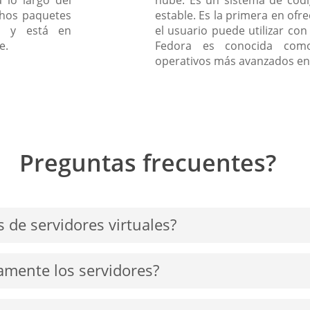
chos paquetes
estable. Es la primera en ofr
co y está en
el usuario puede utilizar co
e.
Fedora es conocida com
operativos más avanzados en 
Preguntas frecuentes?
s de servidores virtuales?
izan sus propias herramientas de virtualización, como KVM
amente los servidores?
nosotros desde la ubicación que prefiera