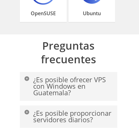
OpenSUSE
Ubuntu
Preguntas
frecuentes
¿Es posible ofrecer VPS
con Windows en
Guatemala?
No, no es posible proporcionar un
¿Es posible proporcionar
servidor Windows desde el centro de
servidores diarios?
datos de IPXON Guatemala.
No.