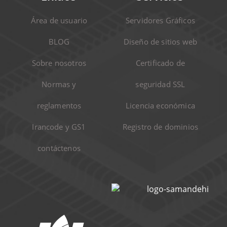
Área de usuario
Servidores Gráficos
BLOG
Diseño de sitios web
Sobre nosotros
Certificado de
Normas y
seguridad SSL
reglamentos
Licencia económica
Irancode y GS1
Registro de dominios
contáctenos