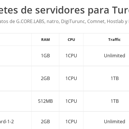
tes de servidores para Tur
atos de G.CORE.LABS, natro, DigiTurunc, Comnet, Hostlab y
RAM
CPU
Traffic
1GB
1CPU
Unlimited
2GB
1CPU
1TB
512MB
1CPU
1TB
ard-1-2
2GB
1CPU
Unlimited