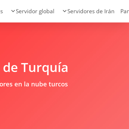
es
Servidor global
Servidores de Irán
Pan
 de Turquía
dores en la nube turcos