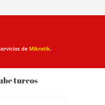
servicios de
Mikrotik
.
nube turcos