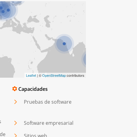
Leaflet
| ©
OpenStreetMap
contributors
Capacidades
Pruebas de software
s
Software empresarial
 de
Sitios web