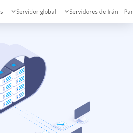
es
Servidor global
Servidores de Irán
Pan