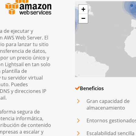
+
−
a de ejecutar y
n AWS Web Server. El
o para lanzar tu sitio
ansferencia de datos,
 por un precio único y
 Lightsail en tan solo
 plantilla de
 tu servidor virtual
nuto. Puedes
Beneficios
 DNS y direcciones IP
il.
Gran capacidad de
almacenamiento
taforma segura de
tencia informática,
Entornos gestionado
tribución de contenido
mpresas a escalar y
Escalabilidad sencilla