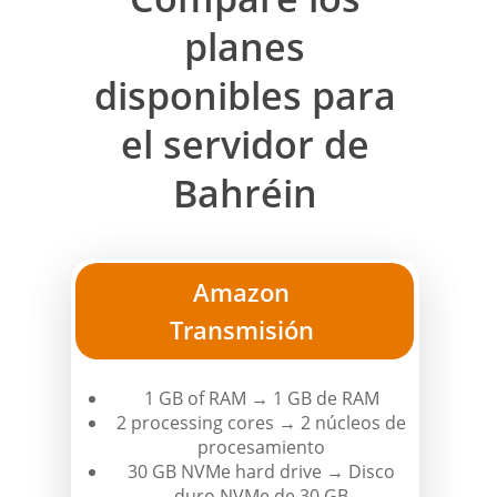
planes
disponibles para
el servidor de
Bahréin
Amazon
Transmisión
1 GB of RAM → 1 GB de RAM
2 processing cores → 2 núcleos de
procesamiento
30 GB NVMe hard drive → Disco
duro NVMe de 30 GB