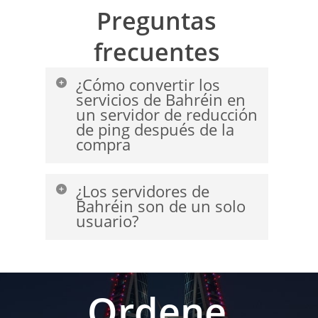
Preguntas
frecuentes
¿Cómo convertir los
servicios de Bahréin en
un servidor de reducción
de ping después de la
compra
Después de realizar su pedido,
¿Los servidores de
configuraremos y le
Bahréin son de un solo
proporcionaremos estos servidores
usuario?
totalmente gratis
No, al instalar el sistema operativo
deseado podrá usar múltiples
usuarios fácilmente, pero debido al
Ordene
tráfico limitado, estos servicios
deben utilizarse únicamente para