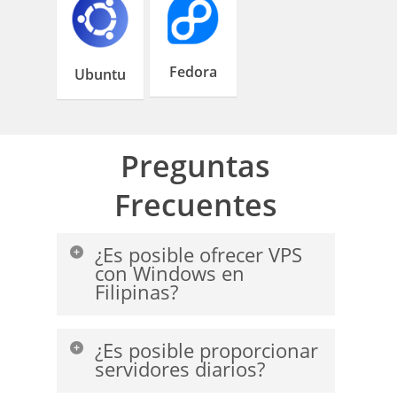
Fedora
Ubuntu
Preguntas
Frecuentes
¿Es posible ofrecer VPS
con Windows en
Filipinas?
Sí, puede pedir un servidor Windows
¿Es posible proporcionar
desde el centro de datos de Google
servidores diarios?
Cloud.