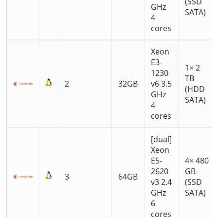
(SSD
GHz
SATA)
4
cores
Xeon
E3-
1× 2
1230
TB
2
32GB
v6 3.5
(HDD
GHz
SATA)
4
cores
[dual]
Xeon
E5-
4× 480
2620
GB
3
64GB
v3 2.4
(SSD
GHz
SATA)
6
cores