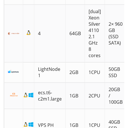
[dual]
Xeon
Silver
2× 960
4110
GB
4
64GB
2.1
(SSD
GHz
SATA)
8
cores
LightNode
50GB
2GB
1CPU
1
SSD
20GB
ecs.t6-
1GB
2CPU
/
c2m1.large
100GB
40GB
VPS PH
1GB
1CPU