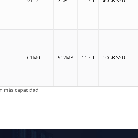
V1|2
2GB
1CPU
40GB SSD
C1M0
512MB
1CPU
10GB SSD
con más capacidad