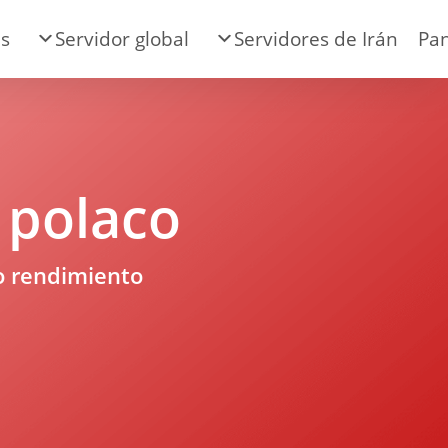
es
Servidor global
Servidores de Irán
Pan
 polaco
to rendimiento