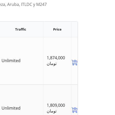
eza, Aruba, ITLDC y M247
Traffic
Price
1,874,000
Unlimited
تومان
1,809,000
Unlimited
تومان