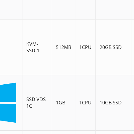
KVM-
512MB
1CPU
20GB SSD
SSD-1
SSD VDS
1GB
1CPU
10GB SSD
1G