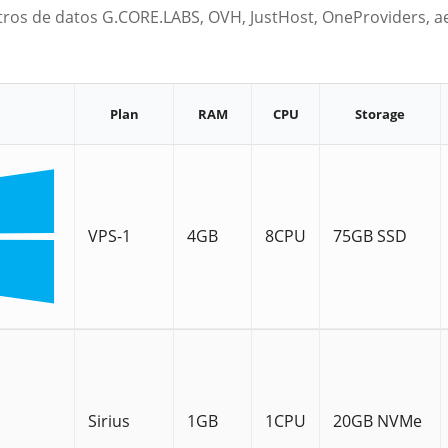
tros de datos G.CORE.LABS, OVH, JustHost, OneProviders, a
Plan
RAM
CPU
Storage
VPS-1
4GB
8CPU
75GB SSD
Sirius
1GB
1CPU
20GB NVMe