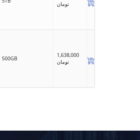
5TB
تومان
1,638,000
500GB
تومان