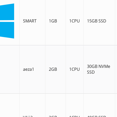
SMART
1GB
1CPU
15GB SSD
30GB NVMe
aeza1
2GB
1CPU
SSD