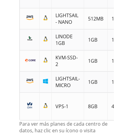
S
LIGHTSAIL
2
512MB
1CPU
- NANO
S
LINODE
2
1GB
1CPU
1GB
S
KVM-SSD-
3
1GB
1CPU
2
S
LIGHTSAIL-
4
1GB
1CPU
MICRO
S
7
VPS-1
8GB
4CPU
S
Para ver más planes de cada centro de
datos, haz clic en su ícono o visita