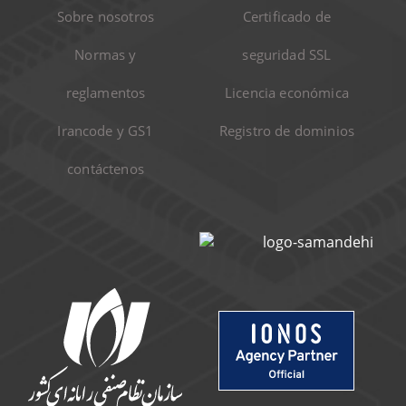
Sobre nosotros
Certificado de
Normas y
seguridad SSL
reglamentos
Licencia económica
Irancode y GS1
Registro de dominios
contáctenos