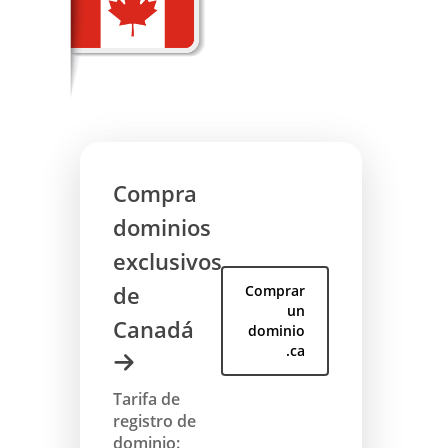
Compra
dominios
exclusivos
de
Comprar
un
Canadá
dominio
.ca
Tarifa de
registro de
dominio: