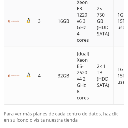
Xeon
E3-
2×
1220
750
1Gbp
3
16GB
v6 3
GB
15TB 
GHz
(HDD
use
4
SATA)
cores
[dual]
Xeon
E5-
2× 1
1Gbp
2620
TB
4
32GB
15TB 
v4 2
(HDD
use
GHz
SATA)
8
cores
Para ver más planes de cada centro de datos, haz clic
en su ícono o visita nuestra tienda