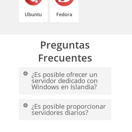
Ubuntu
Fedora
Preguntas
Frecuentes
¿Es posible ofrecer un
servidor dedicado con
Windows en Islandia?
No. No es posible ofrecer un servidor
¿Es posible proporcionar
con Windows desde el centro de
servidores diarios?
datos de OneProvider.
No, no es posible ofrecer un servidor