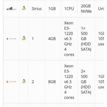
20GB
Sirius
1GB
1CPU
Unli
NVMe
Xeon
E3-
1×
1220
500
1Gbp
1
4GB
v6 3
GB
10TB 
GHz
(HDD
use
4
SATA)
cores
Xeon
E3-
2×
1220
500
1Gbp
2
8GB
v6 3
GB
10TB 
GHz
(HDD
use
4
SATA)
cores