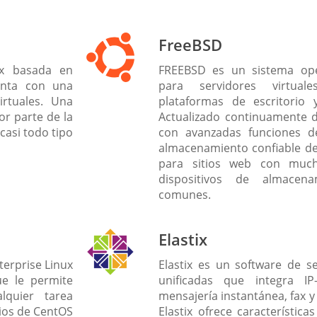
FreeBSD
ux basada en
FREEBSD es un sistema ope
enta con una
para servidores virtua
irtuales. Una
plataformas de escritorio 
or parte de la
Actualizado continuamente d
casi todo tipo
con avanzadas funciones de
almacenamiento confiable de
para sitios web con much
dispositivos de almace
comunes.
Elastix
terprise Linux
Elastix es un software de s
ue le permite
unificadas que integra IP-
lquier tarea
mensajería instantánea, fax y
rios de CentOS
Elastix ofrece característic