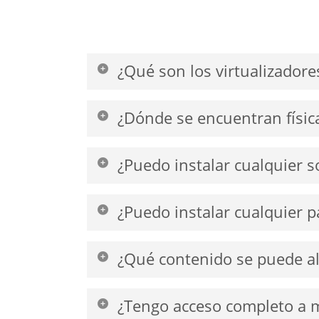
¿Qué son los virtualizadore
Los servidores que podemos ofrecer util
¿Dónde se encuentran físic
Puede solicitar su servidor deseado con 
¿Puedo instalar cualquier s
Sí, tiene derechos administrativos compl
¿Puedo instalar cualquier p
Al realizar un pedido, puede seleccionar 
¿Qué contenido se puede al
esté activado.
Puede colocar cualquier contenido en su s
¿Tengo acceso completo a 
aceptamos el envío de contenido que viole