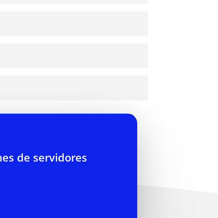
so VNC, reiniciar o reinstalar el
comenzar lo antes posible. Ayudamos
ros especialistas le ayudarán a
ble de realizar las copias de
servicio en nuestro centro de datos por
es de servidores