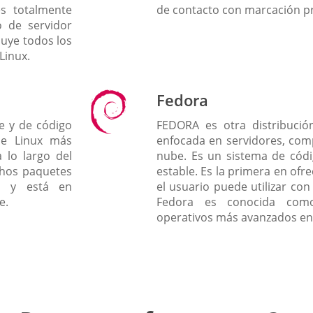
es totalmente
de contacto con marcación pr
 de servidor
luye todos los
Linux.
Fedora
e y de código
FEDORA es otra distribució
 de Linux más
enfocada en servidores, com
a lo largo del
nube. Es un sistema de códi
chos paquetes
estable. Es la primera en ofr
co y está en
el usuario puede utilizar co
e.
Fedora es conocida com
operativos más avanzados en 