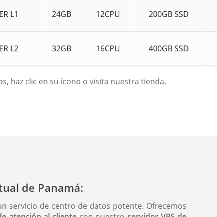
ER L1
24GB
12CPU
200GB SSD
ER L2
32GB
16CPU
400GB SSD
, haz clic en su ícono o visita nuestra tienda.
irtual de Panamá:
un servicio de centro de datos potente. Ofrecemos
de atención al cliente
con nuestro
servidor VPS de