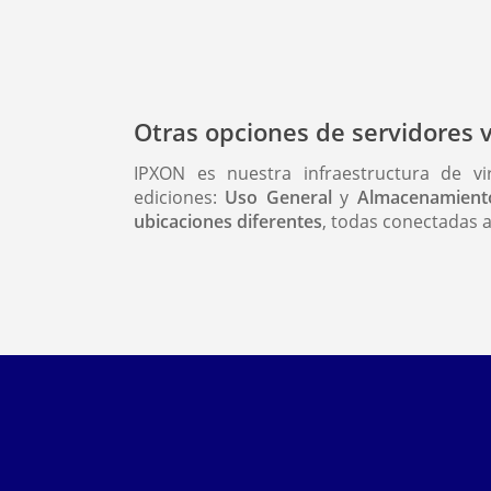
Otras opciones de servidores 
IPXON es nuestra infraestructura de vi
ediciones:
Uso General
y
Almacenamient
ubicaciones diferentes
, todas conectadas 