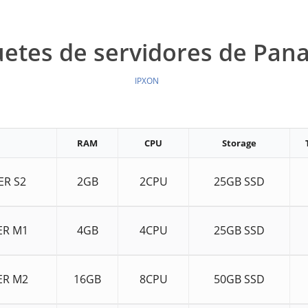
etes de servidores de Pa
IPXON
RAM
CPU
Storage
ER S2
2GB
2CPU
25GB SSD
ER M1
4GB
4CPU
25GB SSD
ER M2
16GB
8CPU
50GB SSD