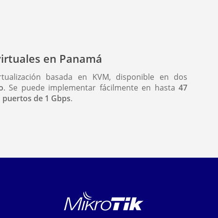
virtuales en Panamá
rtualización basada en KVM, disponible en dos
o
. Se puede implementar fácilmente en hasta
47
a
puertos de 1 Gbps
.