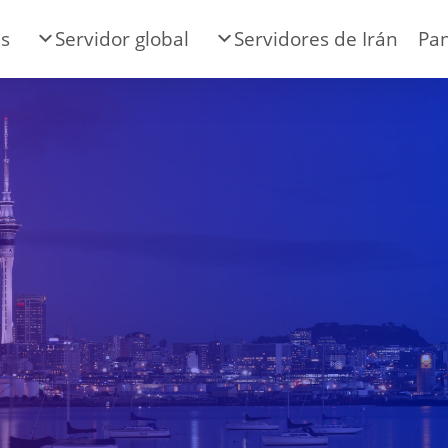
es
Servidor global
Servidores de Irán
Pan