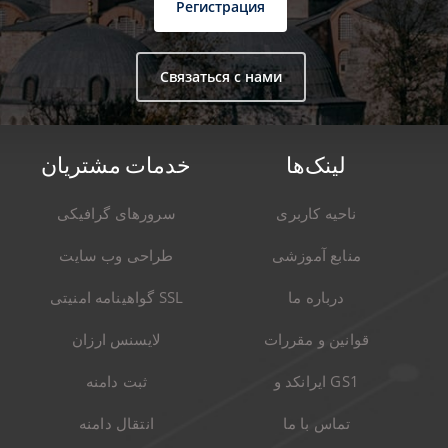
Регистрация
Связаться с нами
لینک‌ها
خدمات مشتریان
ناحیه کاربری
سرورهای گرافیکی
منابع آموزشی
طراحی وب سایت
درباره ما
گواهینامه امنیتی SSL
قوانین و مقررات
لایسنس ارزان
ایرانکد و GS1
ثبت دامنه
تماس با ما
انتقال دامنه