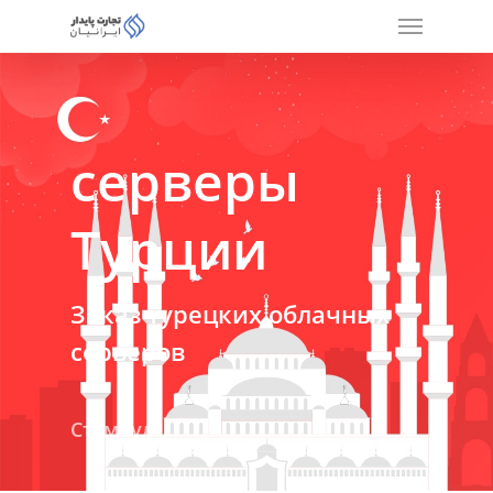
серверы
Турции
Заказ турецких облачных
серверов
Стамбул