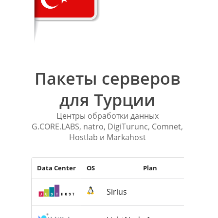
Пакеты серверов
для Турции
Центры обработки данных
G.CORE.LABS, natro, DigiTurunc, Comnet,
Hostlab и Markahost
Data Center
OS
Plan
R
Sirius
1