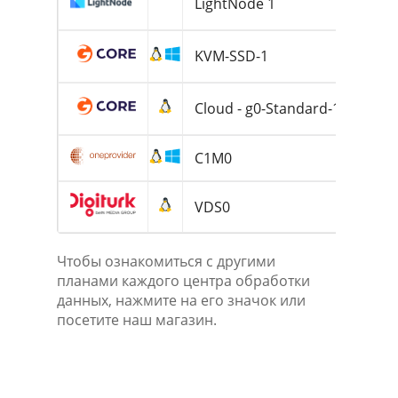
LightNode 1
2
KVM-SSD-1
51
Cloud - g0-Standard-1-2
2
C1M0
51
VDS0
2
Чтобы ознакомиться с другими
планами каждого центра обработки
данных, нажмите на его значок или
посетите наш магазин.