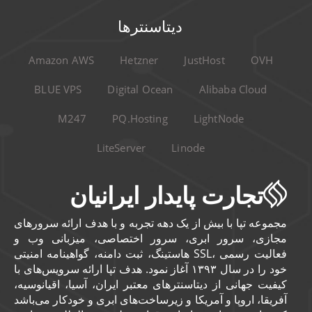
دیتاسنترها
Amazon AWS
Hetzner
JustHost
OVH
BLUE VPS
Digital Ocean
Alibaba Cloud
M247
PQ.Hosting
LightNode
LiteServer
Linode
تجارت پایدار ایرانیان
مجموعه تپا با بیش از یک دهه تجربه و با هدف ارائه سرورهای
مجازی، سرور ابری، سرور اختصاصی، میزبانی وب و
هاستینگ، ثبت دامنه، گواهینامه امنیتی SSL، فعالیت رسمی
خود را در سال ۱۳۹۳ آغاز نمود. هدف تپا ارائه سرویس‌های با
کیفیت جهانی از دیتاسنترهای معتبر ایران، آسیا، اقیانوسیه،
آفریقا، اروپا و آمریکا و زیرساخت‌های ابری و خودکار می‌باشد