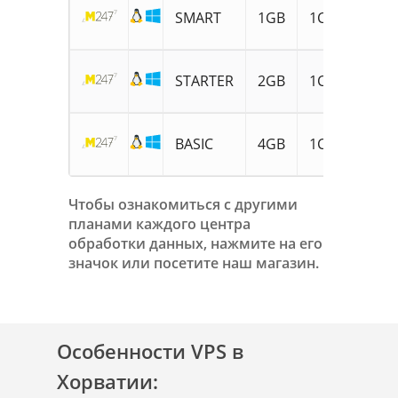
15G
SMART
1GB
1CPU
SSD
20G
STARTER
2GB
1CPU
SSD
45G
BASIC
4GB
1CPU
SSD
Чтобы ознакомиться с другими
планами каждого центра
обработки данных, нажмите на его
значок или посетите наш магазин.
Особенности VPS в
Хорватии: