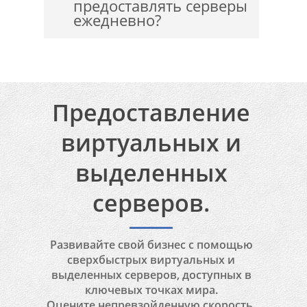
предоставлять серверы
данных M247.
ежедневно?
Нет, обеспечить ежедневную
поставку сервера невозможно.
Предоставление
виртуальных и
выделенных
серверов.
Развивайте свой бизнес с помощью
сверхбыстрых виртуальных и
выделенных серверов, доступных в
ключевых точках мира.
Оцените непревзойденную скорость,