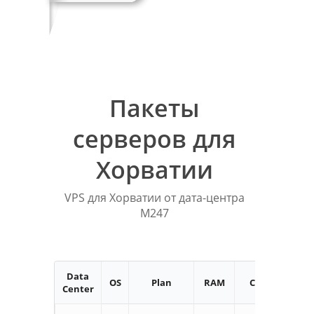
Пакеты
серверов для
Хорватии
VPS для Хорватии от дата-центра
M247
Data
OS
Plan
RAM
CPU
Stor
Center