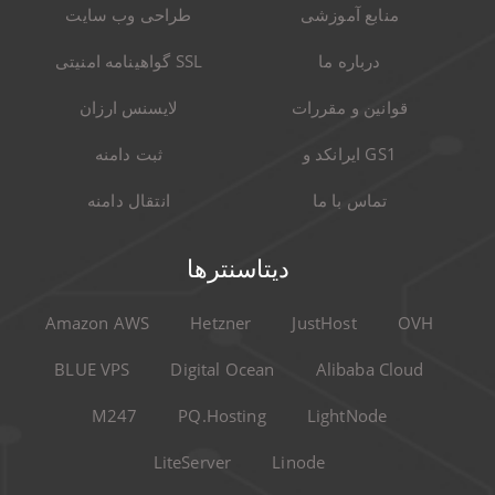
منابع آموزشی
طراحی وب سایت
درباره ما
گواهینامه امنیتی SSL
قوانین و مقررات
لایسنس ارزان
ایرانکد و GS1
ثبت دامنه
تماس با ما
انتقال دامنه
دیتاسنترها
Amazon AWS
Hetzner
JustHost
OVH
BLUE VPS
Digital Ocean
Alibaba Cloud
M247
PQ.Hosting
LightNode
LiteServer
Linode