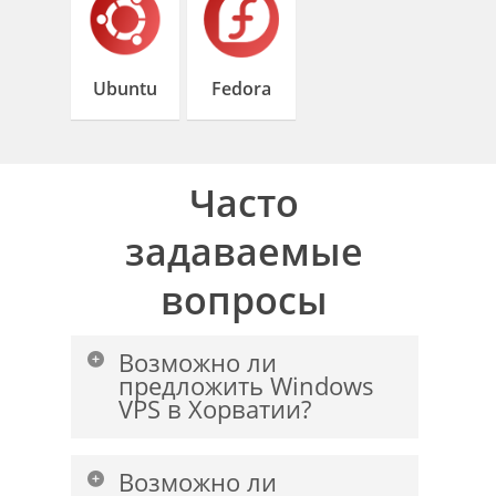
Ubuntu
Fedora
Часто
задаваемые
вопросы
Возможно ли
предложить Windows
VPS в Хорватии?
Да, вы можете приобрести сервер
Возможно ли
Windows в центре обработки