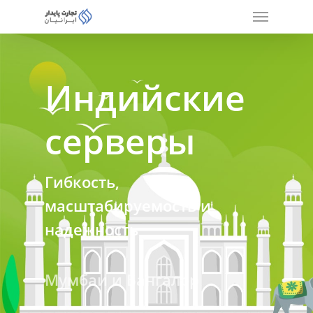
Индийские
серверы
Гибкость,
масштабируемость и
надежность
Мумбаи и Бангалор