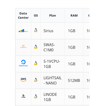
Data
OS
Plan
RAM
CPU
St
Center
2
Sirius
1GB
1CPU
N
SWAS-
2
1GB
1CPU
C1M0
S
S-1VCPU-
2
1GB
1CPU
1GB
S
LIGHTSAIL
2
512MB
1CPU
- NANO
S
LINODE
2
1GB
1CPU
1GB
S