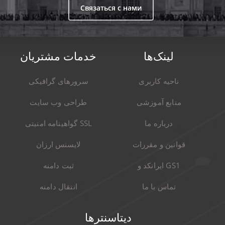
Связаться с нами
لینک‌ها
خدمات مشتریان
ناحیه کاربری
سرورهای گرافیکی
منابع آموزشی
طراحی وب سایت
درباره ما
گواهینامه امنیتی SSL
قوانین و مقررات
لایسنس ارزان
ایرانکد و GS1
ثبت دامنه
تماس با ما
انتقال دامنه
دیتاسنترها