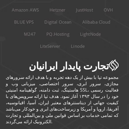
Amazon AWS
Hetzner
JustHost
OVH
BLUE VPS
Digital Ocean
Alibaba Cloud
M247
PQ.Hosting
LightNode
LiteServer
Linode
تجارت پایدار ایرانیان
مجموعه تپا با بیش از یک دهه تجربه و با هدف ارائه سرورهای
مجازی، سرور ابری، سرور اختصاصی، میزبانی وب و
هاستینگ، ثبت دامنه، گواهینامه امنیتی SSL، فعالیت رسمی
خود را در سال ۱۳۹۳ آغاز نمود. هدف تپا ارائه سرویس‌های با
کیفیت جهانی از دیتاسنترهای معتبر ایران، آسیا، اقیانوسیه،
آفریقا، اروپا و آمریکا و زیرساخت‌های ابری و خودکار می‌باشد
که تمامی خدمات بر اساس قوانین ملی و بین‌المللی و تجارت
الکترونیک ارائه می‌گردند.